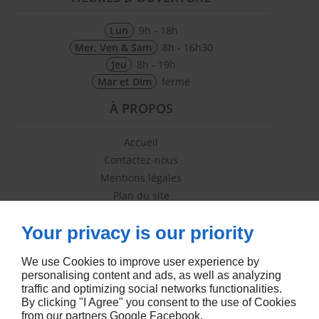
Lun
9h - 18h
Mer, Ven & Sam
8h - 16h30
Jeu
8h - 19h
Mar et Dim
fermé
À PROPOS
Accueil
Contactez-nous
Mentions légales
Plan du site
SUIVEZ-NOUS
Your privacy is our priority
We use Cookies to improve user experience by
personalising content and ads, as well as analyzing
traffic and optimizing social networks functionalities.
By clicking "I Agree" you consent to the use of Cookies
from our partners
Google
Facebook
.